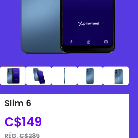
Slim 6
C$149
RÉG.
C$289