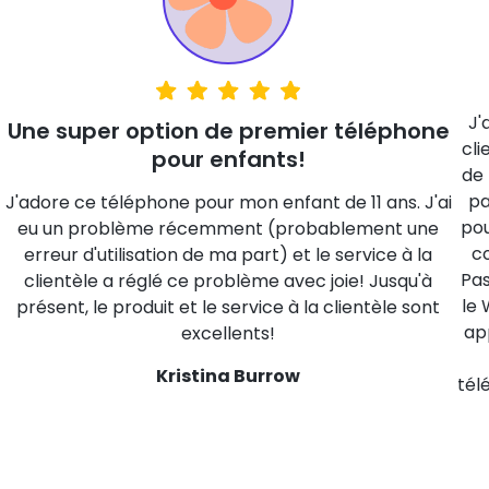
J'adore, j'adore, j'adore Pinwheel!
J'adore Pinwheel pour mes enfants! Le service à la
e
clientèle est exceptionnel! Littéralement, il n'y a rien
de mieux. Je n'ai jamais eu de problème qu'ils n'aient
pas résolu en 5 minutes. Le téléphone est fabuleux
i
pour les enfants. Vous choisissez les applications, les
p
contacts et les horaires d'utilisation du téléphone.
Pas de navigateur web du tout! Mais des données ou
le Wi-Fi qui fonctionne avec les applications GPS, les
applications bancaires, les applications scolaires et
plus encore! Sérieusement, 100% satisfait du
téléphone, de l'entreprise et du service à la clientèle!
Marie Ballif