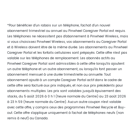
*Pour bénéficier d'un rabais sur un téléphone, l'achat d'un nouvel
abonnement trimestriel ou annuel au Pinwheel Caregiver Portal est requis.
Les téléphones ne nécessitent pas d'abonnement à Pinwheel Wireless, mais
si vous choisissez Pinwheel Wireless, vos abonnements au Caregiver Portal
et à Wireless doivent être de la même durée. Les abonnements au Pinwheel
Caregiver Portal et les forfaits cellulaires sont prépayés. Cette offre n'est pas
valable sur les téléphones de remplacement. Les abonnés actifs au
Pinwheel Caregiver Portal sont admissibles à cette offre lorsqu'ils ajoutent
un autre téléphone et un autre abonnement, ou lorsqu'ils font passer un
abonnement mensuel à une durée trimestrielle ou annuelle. Tout
abonnement ajouté à un compte Caregiver Portal actif dans le cadre de
cette offre sera facturé aux prix indiqués, et non aux prix précédents pour
abonnements multiples. Les prix sont valables jusqu'à épuisement des
stocks, du 5 août 2026 à 0 h 1 (heure normale du Centre) au 23 août 2026
à 23 h 59 (heure normale du Centre). Aucun autre coupon n'est valable
avec cette offre, y compris ceux des programmes Pinwheel Recycle et Buy-
out. Cette offre s'applique uniquement à l'achat de téléphones neufs (non
remis à neuf) au Canada.